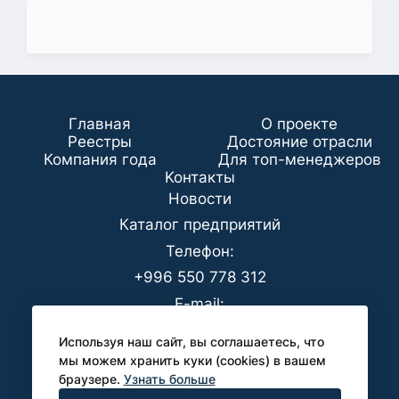
Главная
О проекте
Реестры
Достояние отрасли
Компания года
Для топ-менеджеров
Koнтaкты
Новости
Каталог предприятий
Телефон:
+996 550 778 312
E-mail:
office@analyt-kg.com
Используя наш сайт, вы соглашаетесь, что
Для СМИ:
мы можем хранить куки (cookies) в вашем
браузере.
Узнать больше
pr@analyt-kg.com