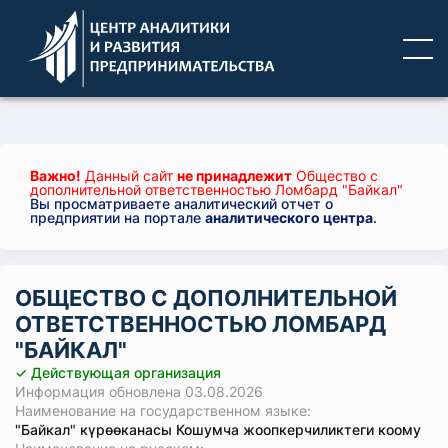
Важно!
Данный сайт
не принадлежит
Общество с
дополнительной ответственностью Ломбард "Байкал"
Вы просматриваете аналитический отчет о
предприятии на портале
аналитического центра
.
ОБЩЕСТВО С ДОПОЛНИТЕЛЬНОЙ
ОТВЕТСТВЕННОСТЬЮ ЛОМБАРД
"БАЙКАЛ"
✓ Действующая организация
Информация обновлена 03.08.2026
Наименование на государственном языке:
"Байкал" күрөөканасы Кошумча жоопкерчиликтеги коому