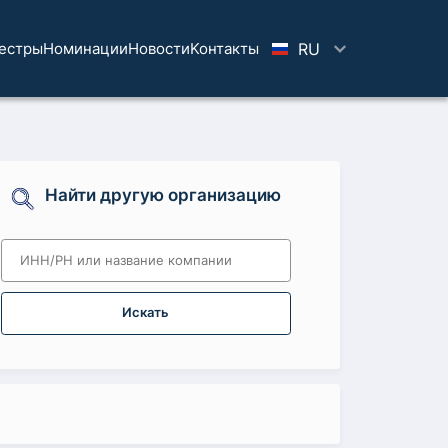
естры
Номинации
Новости
Koнтaкты
RU
Найти другую организацию
Искать