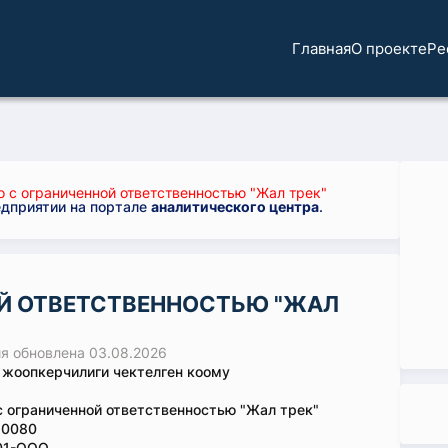
Главная
О проекте
Ре
 с ограниченной ответственностью "Жал трек"
едприятии на портале
аналитического центра
.
Й ОТВЕТСТВЕННОСТЬЮ "ЖАЛ
 обновлена 03.08.2026
 жоопкерчилиги чектелген коому
 ограниченной ответственностью "Жал трек"
10080
01-ООО