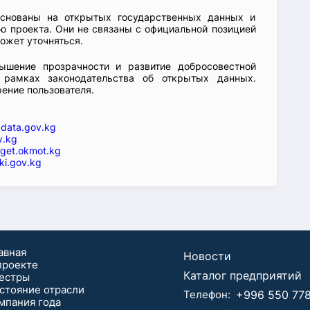
основаны на открытых государственных данных и
 проекта. Они не связаны с официальной позицией
ожет уточняться.
ышение прозрачности и развитие добросовестной
 рамках законодательства об открытых данных.
рение пользователя.
—
data.gov.kg
v.kg
get.okmot.kg
ki.gov.kg
авная
Новости
проекте
Каталог предприятий
естры
стояние отрасли
Телефон:
+996 550 778
мпания года