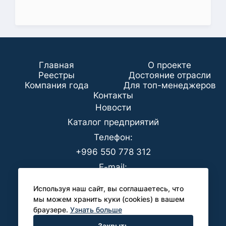
Главная
О проекте
Реестры
Достояние отрасли
Компания года
Для топ-менеджеров
Koнтaкты
Новости
Каталог предприятий
Телефон:
+996 550 778 312
E-mail:
office@analyt-kg.com
Используя наш сайт, вы соглашаетесь, что
Для СМИ:
мы можем хранить куки (cookies) в вашем
браузере.
Узнать больше
pr@analyt-kg.com
Закрыть