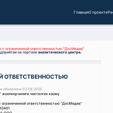
Главная
О проекте
Ре
 с ограниченной ответственностью "ДосМедиа"
едприятии на портале
аналитического центра
.
Й ОТВЕТСТВЕННОСТЬЮ
 обновлена 03.08.2026
 жоопкерчилиги чектелген коому
 ограниченной ответственностью "ДосМедиа"
10401
01-ООО