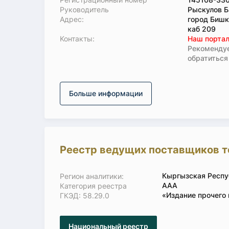
Руководитель
Рыскулов Б
Адрес:
город Бишк
каб 209
Koнтaкты:
Наш портал
Рекомендуе
обратиться
Больше информации
Реестр ведущих поставщиков т
Кыргызская Респу
Регион аналитики:
ААА
Категория реестра
«Издание прочего
ГКЭД: 58.29.0
Национальный реестр