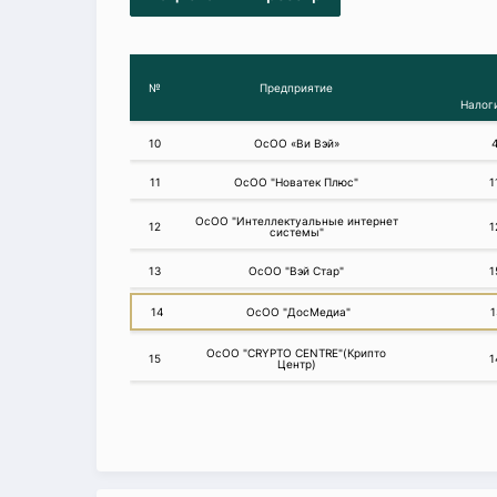
№
Предприятие
Налог
10
ОсОО «Ви Вэй»
11
ОсОО "Новатек Плюс"
1
ОсОО "Интеллектуальные интернет
12
1
системы"
13
ОсОО "Вэй Стар"
1
14
ОсОО "ДосМедиа"
1
ОсОО "СRYPTO CENTRE"(Крипто
15
1
Центр)