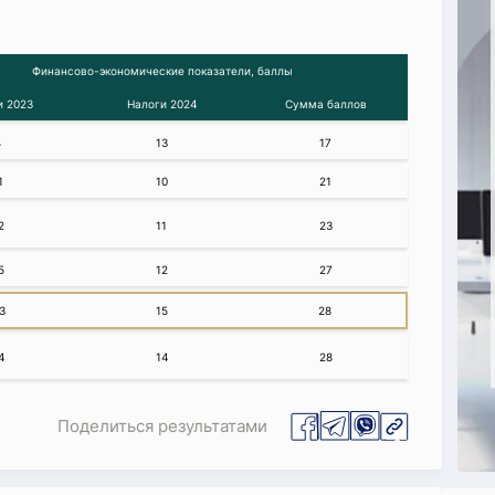
Финансово-экономические показатели, баллы
и 2023
Налоги 2024
Сумма баллов
4
13
17
1
10
21
2
11
23
5
12
27
3
15
28
4
14
28
Поделиться результатами