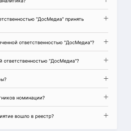
аналитика?
етственностью "ДосМедиа" принять
иченной ответственностью "ДосМедиа"?
й ответственностью "ДосМедиа"?
ры?
стников номинации?
риятие вошло в реестр?