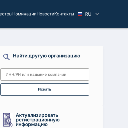
естры
Номинации
Новости
Koнтaкты
RU
Найти другую организацию
Искать
Актуализировать
регистрационную
информацию