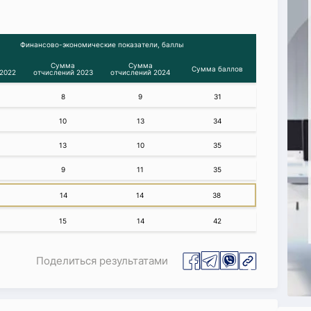
Финансово-экономические показатели, баллы
Сумма
Сумма
Сумма баллов
2022
отчислений 2023
отчислений 2024
8
9
31
10
13
34
13
10
35
9
11
35
14
14
38
15
14
42
Поделиться результатами