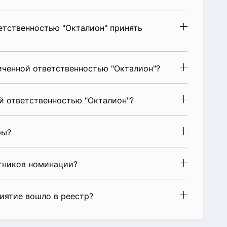
етственностью "Окталион" принять
иченной ответственностью "Окталион"?
й ответственностью "Окталион"?
ры?
стников номинации?
риятие вошло в реестр?