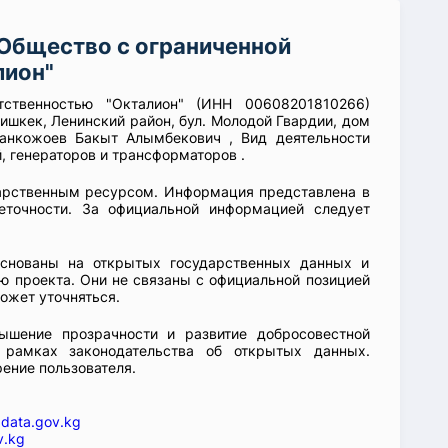
Общество с ограниченной
лион"
тственностью "Окталион" (ИНН 00608201810266)
Бишкек, Ленинский район, бул. Молодой Гвардии, дом
манкожоев Бакыт Алымбекович , Вид деятельности
, генераторов и трансформаторов .
арственным ресурсом. Информация представлена в
еточности. За официальной информацией следует
основаны на открытых государственных данных и
 проекта. Они не связаны с официальной позицией
ожет уточняться.
ышение прозрачности и развитие добросовестной
 рамках законодательства об открытых данных.
рение пользователя.
—
data.gov.kg
v.kg