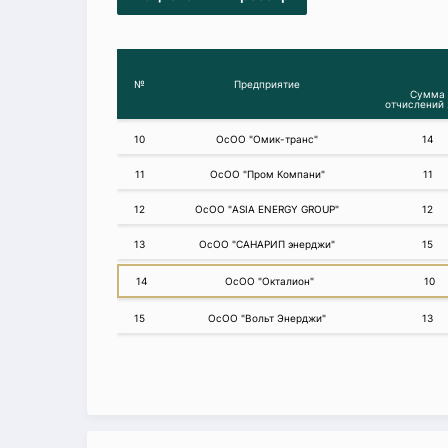
№
Предприятие
Сумма
отчислений 
10
ОсОО "Омик-транс"
14
11
ОсОО "Пром Компани"
11
12
ОсОО "ASIA ENERGY GROUP"
12
13
ОсОО "САНАРИП энерджи"
15
14
ОсОО "Окталион"
10
15
ОсОО "Вольт Энерджи"
13