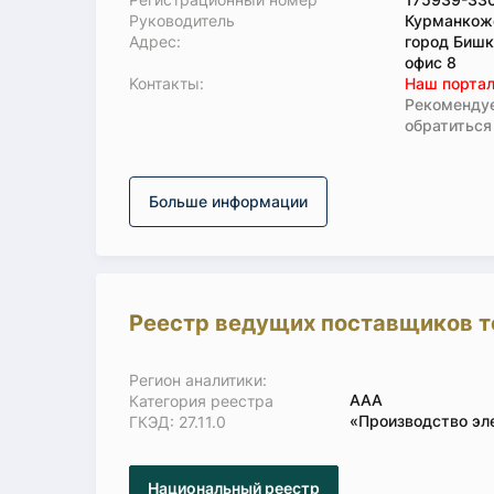
Руководитель
Курманкож
Адрес:
город Бишк
офис 8
Koнтaкты:
Наш портал
Рекомендуе
обратиться
Больше информации
Реестр ведущих поставщиков т
Регион аналитики:
ААА
Категория реестра
«Производство эл
ГКЭД: 27.11.0
Национальный реестр