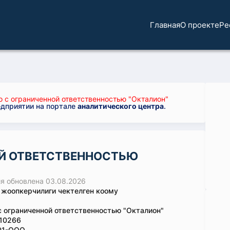
Главная
О проекте
Ре
 с ограниченной ответственностью "Окталион"
едприятии на портале
аналитического центра
.
Й ОТВЕТСТВЕННОСТЬЮ
 обновлена 03.08.2026
 жоопкерчилиги чектелген коому
 ограниченной ответственностью "Окталион"
10266
01-ООО