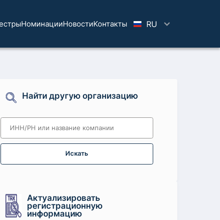
естры
Номинации
Новости
Koнтaкты
RU
Найти другую организацию
Искать
Актуализировать
регистрационную
информацию